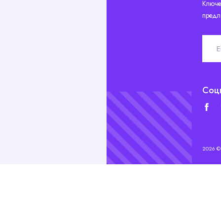
Ключе
предл
Соц
2026 © 