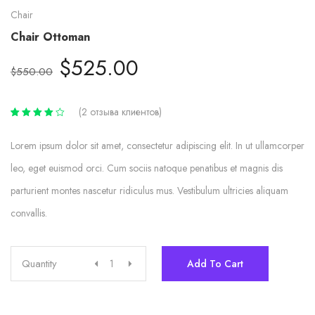
Chair
Chair Ottoman
Первоначальная
Текущая
$
525.00
$
550.00
цена
цена:
составляла
$525.00.
(
2
отзыва клиентов)
$550.00.
Рейтинг
2
4.00
из
5 на
Lorem ipsum dolor sit amet, consectetur adipiscing elit. In ut ullamcorper
основе
опроса
leo, eget euismod orci. Cum sociis natoque penatibus et magnis dis
пользователей
parturient montes nascetur ridiculus mus. Vestibulum ultricies aliquam
convallis.
Quantity
Add To Cart