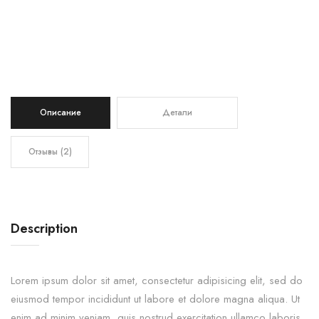
Описание
Детали
Отзывы (2)
Description
Lorem ipsum dolor sit amet, consectetur adipisicing elit, sed do
eiusmod tempor incididunt ut labore et dolore magna aliqua. Ut
enim ad minim veniam, quis nostrud exercitation ullamco laboris