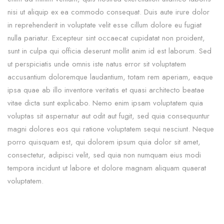
nisi ut aliquip ex ea commodo consequat. Duis aute irure dolor
in reprehenderit in voluptate velit esse cillum dolore eu fugiat
nulla pariatur. Excepteur sint occaecat cupidatat non proident,
sunt in culpa qui officia deserunt mollit anim id est laborum. Sed
ut perspiciatis unde omnis iste natus error sit voluptatem
accusantium doloremque laudantium, totam rem aperiam, eaque
ipsa quae ab illo inventore veritatis et quasi architecto beatae
vitae dicta sunt explicabo. Nemo enim ipsam voluptatem quia
voluptas sit aspernatur aut odit aut fugit, sed quia consequuntur
magni dolores eos qui ratione voluptatem sequi nesciunt. Neque
porro quisquam est, qui dolorem ipsum quia dolor sit amet,
consectetur, adipisci velit, sed quia non numquam eius modi
tempora incidunt ut labore et dolore magnam aliquam quaerat
voluptatem.